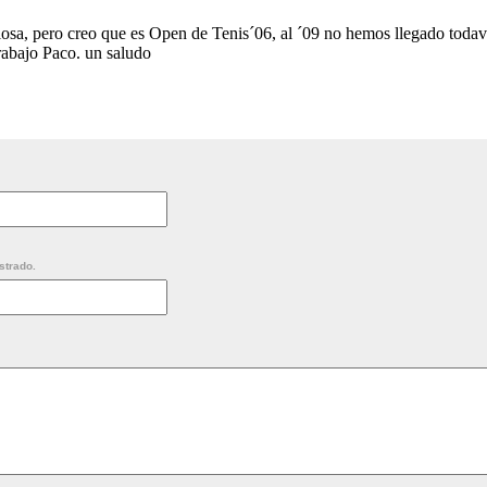
losa, pero creo que es Open de Tenis´06, al ´09 no hemos llegado todav
rabajo Paco. un saludo
strado.