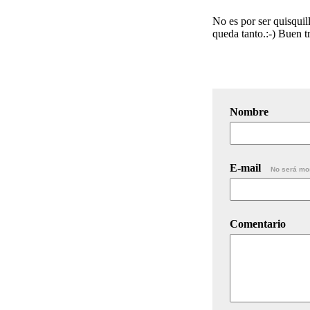
No es por ser quisquil
queda tanto.:-) Buen t
Nombre
E-mail
No será mo
Comentario