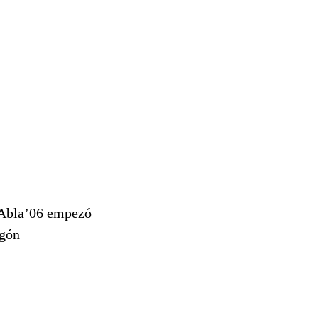
e Abla’06 empezó
agón