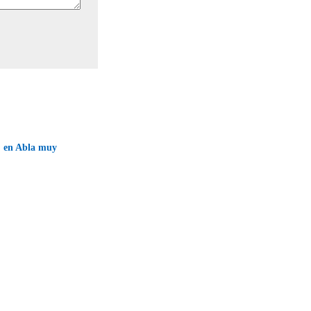
' en Abla muy
→