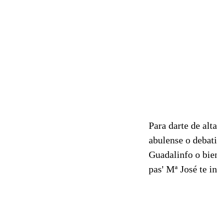
Para darte de alta
abulense o debati
Guadalinfo o bie
pas' Mª José te i