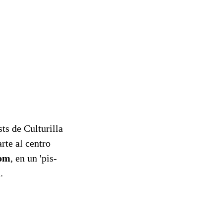
sts de Culturilla
rte al centro
com
, en un 'pis-
.