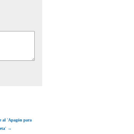
e al 'Apagón para
neta' →