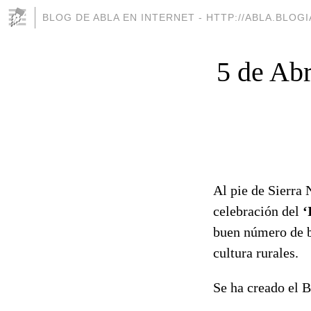
BLOG DE ABLA EN INTERNET - HTTP://ABLA.BLOG
5 de Abr
Al pie de Sierra 
celebración del
‘
buen número de b
cultura rurales.
Se ha creado el B