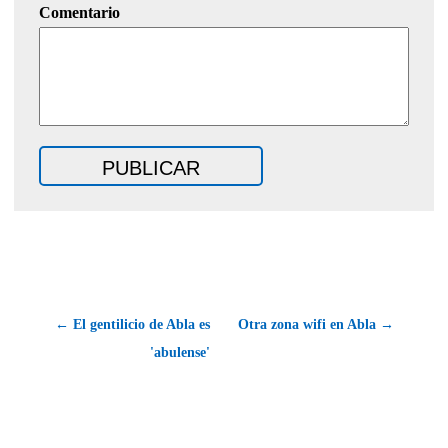
Comentario
← El gentilicio de Abla es
Otra zona wifi en Abla →
'abulense'