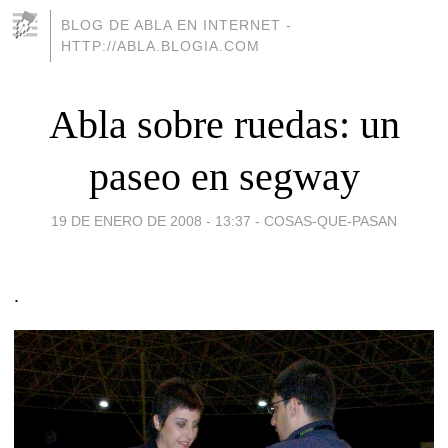
BLOG DE ABLA EN INTERNET -
HTTP://ABLA.BLOGIA.COM
Abla sobre ruedas: un
paseo en segway
19 DE ENERO DE 2008 - 13:37
-
COSAS-QUE-PASAN
.