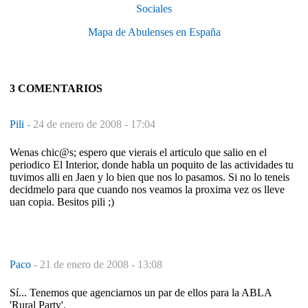
Sociales
Mapa de Abulenses en España
3 COMENTARIOS
Pili
-
24 de enero de 2008 - 17:04
Wenas chic@s; espero que vierais el articulo que salio en el
periodico El Interior, donde habla un poquito de las actividades tu
tuvimos alli en Jaen y lo bien que nos lo pasamos. Si no lo teneis
decidmelo para que cuando nos veamos la proxima vez os lleve
uan copia. Besitos pili ;)
Paco
-
21 de enero de 2008 - 13:08
Sí... Tenemos que agenciarnos un par de ellos para la ABLA
'Rural Party'.