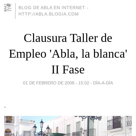
BLOG DE ABLA EN INTERNET -
HTTP://ABLA.BLOGIA.COM
Clausura Taller de
Empleo 'Abla, la blanca'
II Fase
01 DE FEBRERO DE 2008 - 15:02
-
DÍA-A-DÍA
.