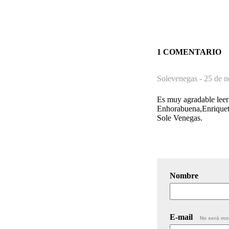
1 COMENTARIO
Solevenegas -
25 de n
Es muy agradable leer
Enhorabuena,Enriquet
Sole Venegas.
Nombre
E-mail
No será mo