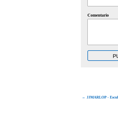
Comentario
← JJMARLOP - Escult