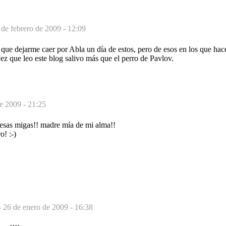
 de febrero de 2009 - 12:09
que dejarme caer por Abla un día de estos, pero de esos en los que ha
vez que leo este blog salivo más que el perro de Pavlov.
de 2009 - 21:25
 esas migas!! madre mía de mi alma!!
! :-)
-
26 de enero de 2009 - 16:38