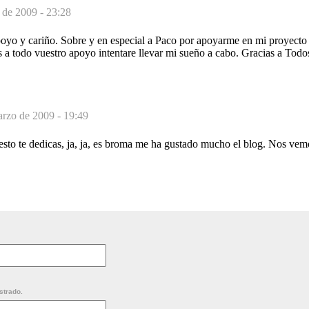
 de 2009 - 23:28
poyo y cariño. Sobre y en especial a Paco por apoyarme en mi proyecto 
s a todo vuestro apoyo intentare llevar mi sueño a cabo. Gracias a Todo
rzo de 2009 - 19:49
sto te dedicas, ja, ja, es broma me ha gustado mucho el blog. Nos vemo
strado.