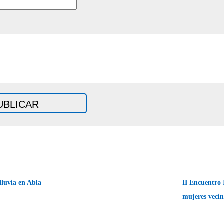
lluvia en Abla
II Encuentro 
mujeres veci