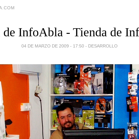
IA.COM
 de InfoAbla - Tienda de In
04 DE MARZO DE 2009 - 17:50
-
DESARROLLO