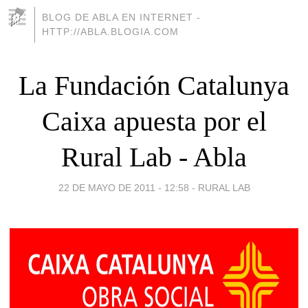
BLOG DE ABLA EN INTERNET -
HTTP://ABLA.BLOGIA.COM
La Fundación Catalunya
Caixa apuesta por el
Rural Lab - Abla
22 DE MAYO DE 2011 - 12:58
-
RURAL LAB