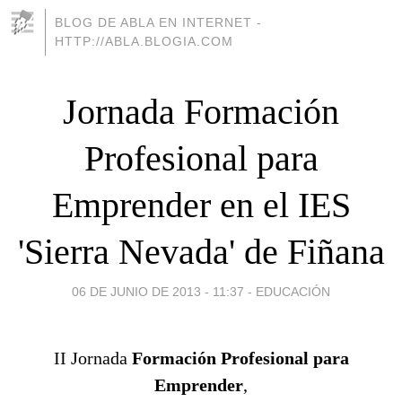
BLOG DE ABLA EN INTERNET -
HTTP://ABLA.BLOGIA.COM
Jornada Formación
Profesional para
Emprender en el IES
'Sierra Nevada' de Fiñana
06 DE JUNIO DE 2013 - 11:37
-
EDUCACIÓN
II
Jornada
Formación Profesional para
Emprender
,