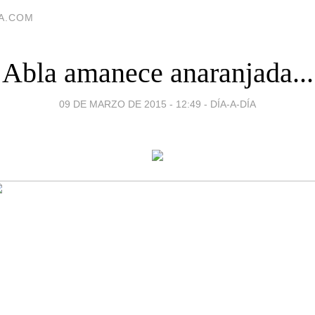
IA.COM
Abla amanece anaranjada...
09 DE MARZO DE 2015 - 12:49
-
DÍA-A-DÍA