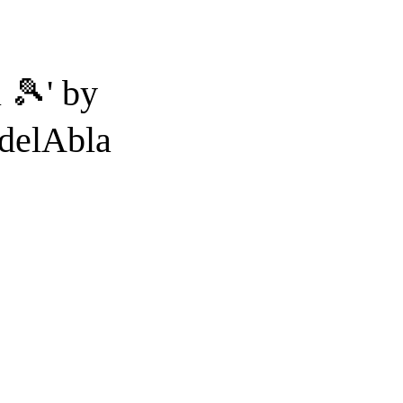
 🎾' by
adelAbla