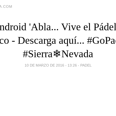
IA.COM
droid 'Abla... Vive el Pádel
o - Descarga aquí... #GoP
#Sierra❄Nevada
10 DE MARZO DE 2016 - 13:26
-
PADEL