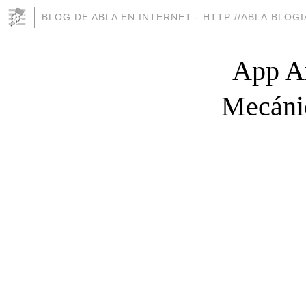
BLOG DE ABLA EN INTERNET - HTTP://ABLA.BLOG
App An
Mecánic