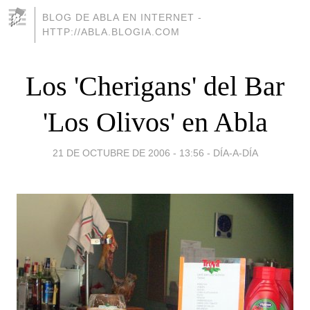
BLOG DE ABLA EN INTERNET -
HTTP://ABLA.BLOGIA.COM
Los 'Cherigans' del Bar
'Los Olivos' en Abla
21 DE OCTUBRE DE 2006 - 13:56
-
DÍA-A-DÍA