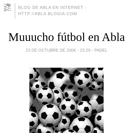
BLOG DE ABLA EN INTERNET -
HTTP://ABLA.BLOGIA.COM
Muuucho fútbol en Abla
23 DE OCTUBRE DE 2006 - 23:29
-
PADEL