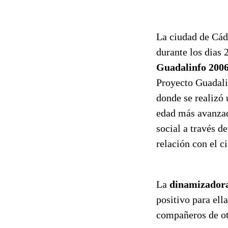
La ciudad de Cád
durante los dias
Guadalinfo 200
Proyecto Guadali
donde se realizó 
edad más avanzada
social a través d
relación con el c
La
dinamizadora
positivo para ell
compañeros de otr