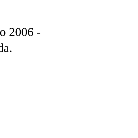
o 2006 -
da.