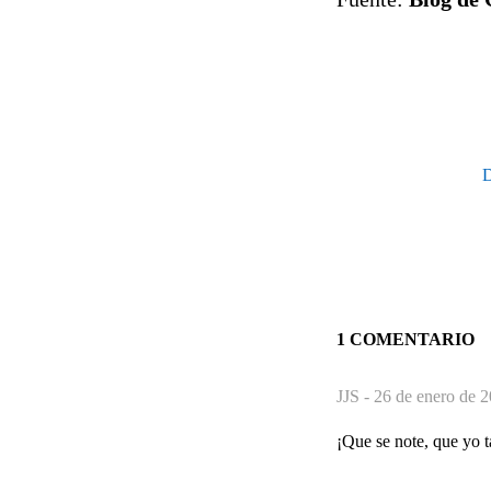
D
1 COMENTARIO
JJS -
26 de enero de 2
¡Que se note, que yo 