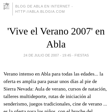
BLOG DE ABLA EN INTERNET -
HTTP://ABLA.BLOGIA.COM
'Vive el Verano 2007' en
Abla
24 DE JULIO DE 2007 - 19:45
-
FIESTAS
Verano intenso en Abla para todas las edades... la
oferta es amplia para pasar unos días al pie de
Sierra Nevada: Aula de verano, cursos de natación,
talleres multideporte, rutas de iniciación al
senderismo, juegos tradicionales, cine de verano ...
es la oferta para los niños, con el broche del