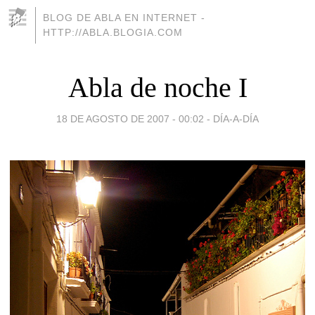
BLOG DE ABLA EN INTERNET -
HTTP://ABLA.BLOGIA.COM
Abla de noche I
18 DE AGOSTO DE 2007 - 00:02
-
DÍA-A-DÍA