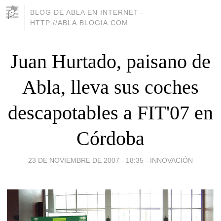
BLOG DE ABLA EN INTERNET -
HTTP://ABLA.BLOGIA.COM
Juan Hurtado, paisano de
Abla, lleva sus coches
descapotables a FIT'07 en
Córdoba
23 DE NOVIEMBRE DE 2007 - 18:35
-
INNOVACIÓN