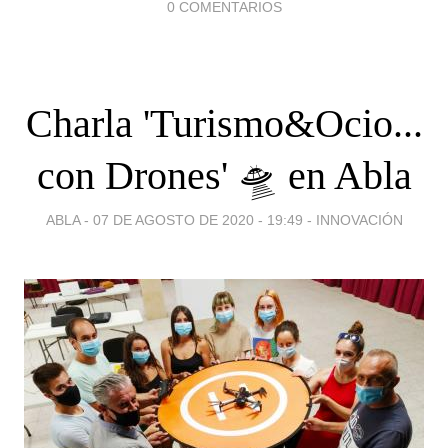
0 COMENTARIOS
Charla 'Turismo&Ocio...
con Drones' 🛸 en Abla
ABLA -
07 DE AGOSTO DE 2020 - 19:49
-
INNOVACIÓN