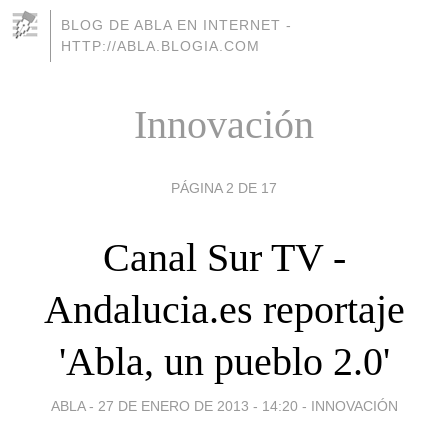
BLOG DE ABLA EN INTERNET -
HTTP://ABLA.BLOGIA.COM
Innovación
PÁGINA 2 DE 17
Canal Sur TV -
Andalucia.es reportaje
'Abla, un pueblo 2.0'
ABLA -
27 DE ENERO DE 2013 - 14:20
-
INNOVACIÓN