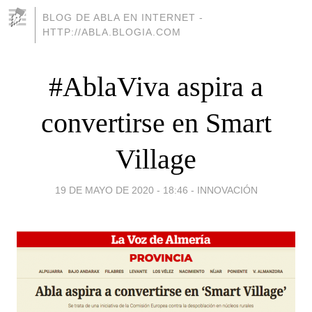
BLOG DE ABLA EN INTERNET -
HTTP://ABLA.BLOGIA.COM
#AblaViva aspira a
convertirse en Smart
Village
19 DE MAYO DE 2020 - 18:46
-
INNOVACIÓN