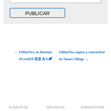
← #AblaViva en Internet
#AblaViva aspira a convertirse
#Covid19 👏👏 💪✨🌈
en Smart Village →
ACERCA DE
ARCHIVOS
ADMINISTRAR