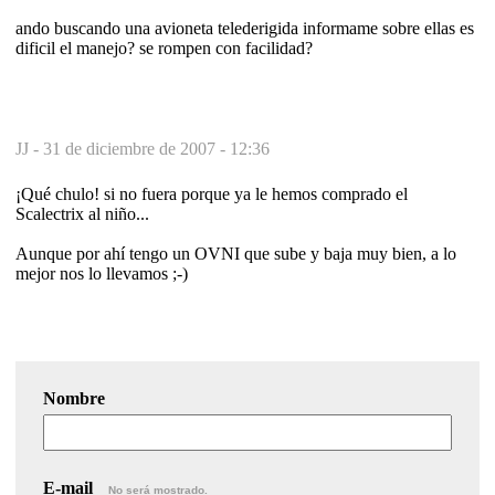
ando buscando una avioneta telederigida informame sobre ellas es
dificil el manejo? se rompen con facilidad?
JJ -
31 de diciembre de 2007 - 12:36
¡Qué chulo! si no fuera porque ya le hemos comprado el
Scalectrix al niño...
Aunque por ahí tengo un OVNI que sube y baja muy bien, a lo
mejor nos lo llevamos ;-)
Nombre
E-mail
No será mostrado.