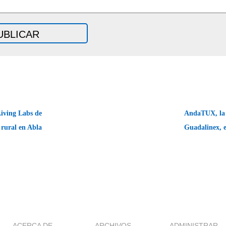
iving Labs de
AndaTUX, la 
rural en Abla
Guadalinex, 
ACERCA DE
ARCHIVOS
ADMINISTRAR