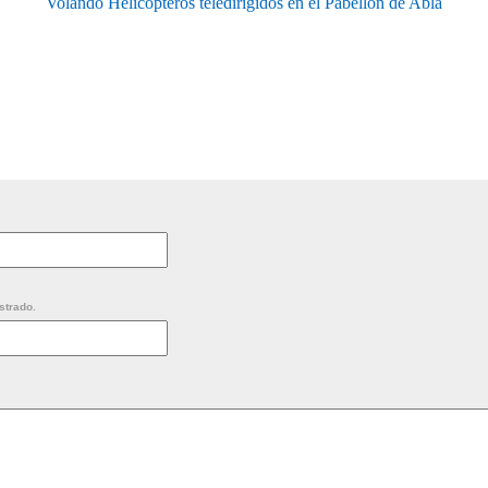
Volando Helicópteros teledirigidos en el Pabellón de Abla
strado.