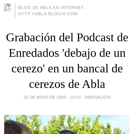
BLOG DE ABLA EN INTERNET -
HTTP://ABLA.BLOGIA.COM
Grabación del Podcast de
Enredados 'debajo de un
cerezo' en un bancal de
cerezos de Abla
20 DE MAYO DE 2009 - 10:43
-
INNOVACIÓN