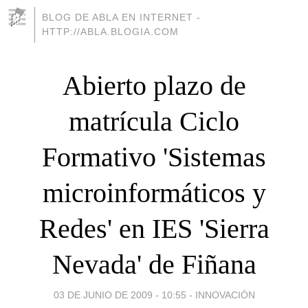
BLOG DE ABLA EN INTERNET -
HTTP://ABLA.BLOGIA.COM
Abierto plazo de
matrícula Ciclo
Formativo 'Sistemas
microinformáticos y
Redes' en IES 'Sierra
Nevada' de Fiñana
03 DE JUNIO DE 2009 - 10:55
-
INNOVACIÓN