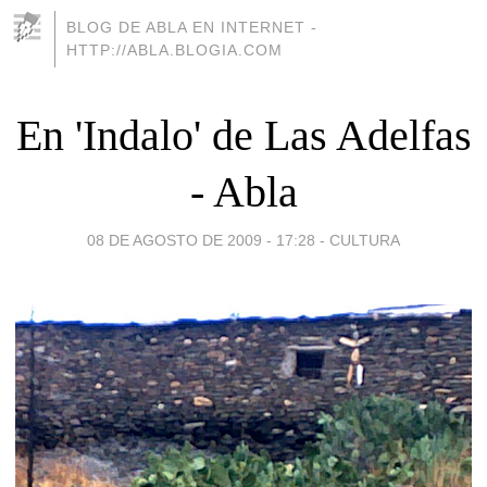
BLOG DE ABLA EN INTERNET -
HTTP://ABLA.BLOGIA.COM
En 'Indalo' de Las Adelfas
- Abla
08 DE AGOSTO DE 2009 - 17:28
-
CULTURA