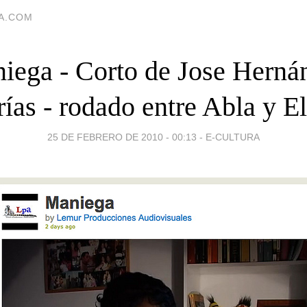
IA.COM
iega - Corto de Jose Herná
ías - rodado entre Abla y El
25 DE FEBRERO DE 2010 - 00:13
-
E-CULTURA