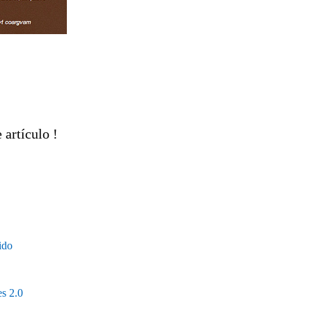
 artículo !
ido
es 2.0