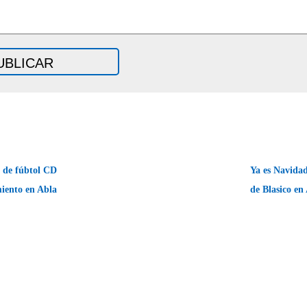
l de fúbtol CD
Ya es Navidad
iento en Abla
de Blasico e