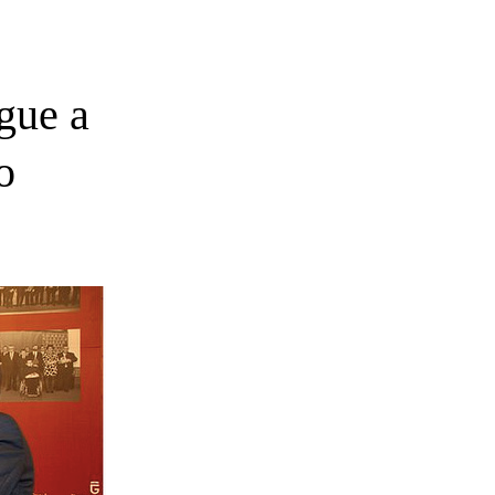
gue a
o