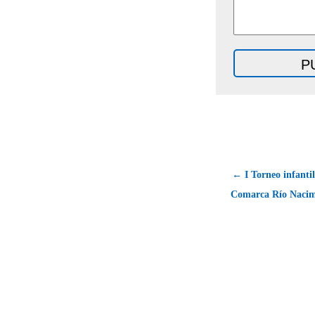
← I Torneo infanti
Comarca Río Nacim