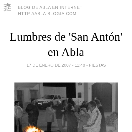
BLOG DE ABLA EN INTERNET -
HTTP://ABLA.BLOGIA.COM
Lumbres de 'San Antón'
en Abla
17 DE ENERO DE 2007 - 11:48
-
FIESTAS