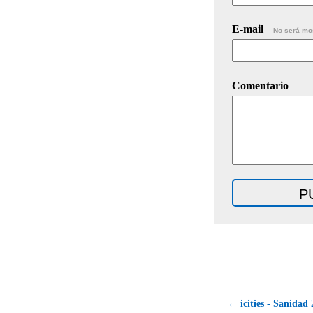
E-mail
No será mo
Comentario
← icities - Sanidad 