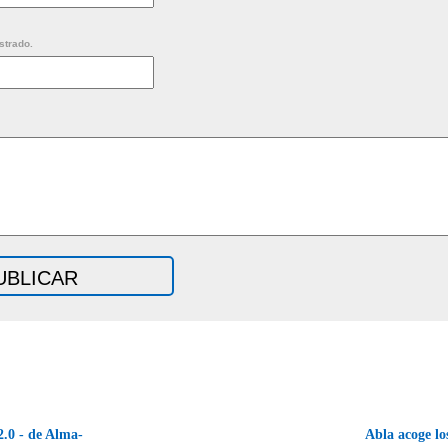
strado.
2.0 - de Alma-
Abla acoge lo