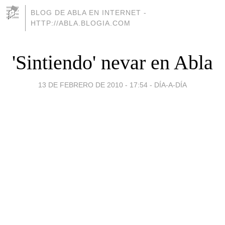
BLOG DE ABLA EN INTERNET -
HTTP://ABLA.BLOGIA.COM
'Sintiendo' nevar en Abla
13 DE FEBRERO DE 2010 - 17:54
-
DÍA-A-DÍA