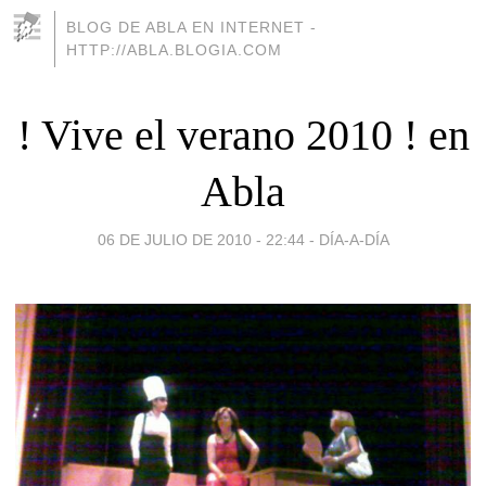
BLOG DE ABLA EN INTERNET -
HTTP://ABLA.BLOGIA.COM
! Vive el verano 2010 ! en
Abla
06 DE JULIO DE 2010 - 22:44
-
DÍA-A-DÍA