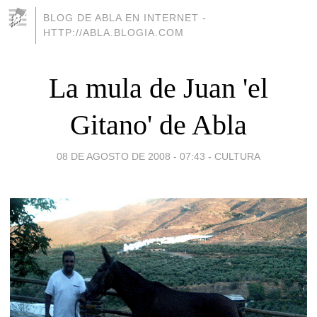
BLOG DE ABLA EN INTERNET -
HTTP://ABLA.BLOGIA.COM
La mula de Juan 'el
Gitano' de Abla
08 DE AGOSTO DE 2008 - 07:43
-
CULTURA